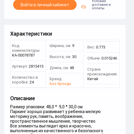
Условия
Войти в личный кабинет
доставки и
оплаты
Характеристики
Код
Ширина, см:
9
Вес:
0.773
номенклатуры:
КА-00078787
Высота, см:
30
Объем:
0.015246
Артикул:
2815415
Длина, см:
48
Страна
происхождения:
Количество в
Бренд:
Китай
коробке:
24
Без бренда
Описание
Размер упаковки: 48,0 * 9,0 * 30,0 см
Паркинг хорошо развивает у ребенка мелкую
моторику рук, память, воображение,
пространственное мышление, творчество.
Все элементы выглядит ярко и красочно,
выполненные из качественного и безопасного