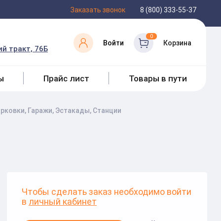
Заказать звонок
8 (800) 333-55-37
0
Войти
Корзина
й тракт, 76Б
ы
Прайс лист
Товары в пути
рковки, Гаражи, Эстакады, Станции
Чтобы сделать заказ необходимо войти
в
личный кабинет