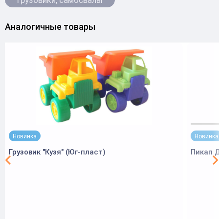
Грузовики, самосвалы
Аналогичные товары
Новинка
Новинка
Грузовик "Кузя" (Юг-пласт)
Пикап 