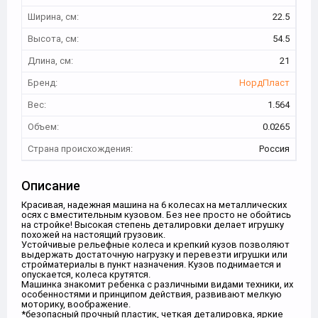
Ширина, см:
22.5
Высота, см:
54.5
Длина, см:
21
Бренд:
НордПласт
Вес:
1.564
Объем:
0.0265
Страна происхождения:
Россия
Описание
Красивая, надежная машина на 6 колесах на металлических
осях с вместительным кузовом. Без нее просто не обойтись
на стройке! Высокая степень деталировки делает игрушку
похожей на настоящий грузовик.
Устойчивые рельефные колеса и крепкий кузов позволяют
выдержать достаточную нагрузку и перевезти игрушки или
стройматериалы в пункт назначения. Кузов поднимается и
опускается, колеса крутятся.
Машинка знакомит ребенка с различными видами техники, их
особенностями и принципом действия, развивают мелкую
моторику, воображение.
*безопасный прочный пластик, четкая деталировка, яркие