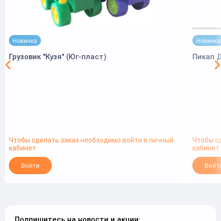
Новинка
Новинка
Грузовик "Кузя" (Юг-пласт)
Пикап 
Чтобы сделать заказ необходимо войти в личный
Чтобы с
кабинет
кабинет
Войти
Войт
Подпишитесь на новости и акции: