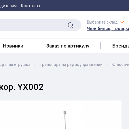
одителям
Контакты
Выберите склад
Челябинск, Троицки
Новинки
Заказ по артикулу
Бренд
ортная игрушка
Транспорт на радиоуправлении
Классич
кор. YX002