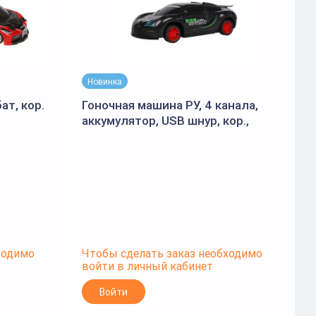
Новинка
ат, кор.
Гоночная машина РУ, 4 канала,
Р
аккумулятор, USB шнур, кор.,
1
DY1688-4A
п
ходимо
Чтобы сделать заказ необходимо
Ч
войти в личный кабинет
в
Войти