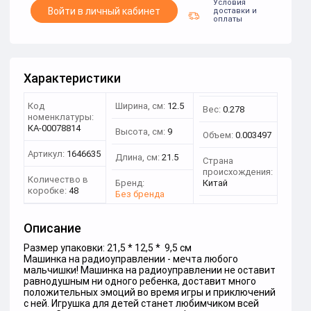
Условия
Войти в личный кабинет
доставки и
оплаты
Характеристики
Код
Ширина, см:
12.5
Вес:
0.278
номенклатуры:
КА-00078814
Высота, см:
9
Объем:
0.003497
Артикул:
1646635
Длина, см:
21.5
Страна
происхождения:
Количество в
Бренд:
Китай
коробке:
48
Без бренда
Описание
Размер упаковки: 21,5 * 12,5 * 9,5 см
Машинка на радиоуправлении - мечта любого
мальчишки! Машинка на радиоуправлении не оставит
равнодушным ни одного ребенка, доставит много
положительных эмоций во время игры и приключений
с ней. Игрушка для детей станет любимчиком всей