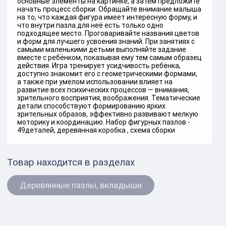
основные элементы на картинке, а затем предложите
начать процесс сборки. Обращайте внимание малыша
на то, что каждая фигура имеет интересную форму, и
что внутри пазла для неё есть только одно
подходящее место. Проговаривайте названия цветов
и форм для лучшего усвоения знаний. При занятиях с
самыми маленькими детьми выполняйте задание
вместе с ребёнком, показывая ему тем самым образец
действия. Игра тренирует усидчивость ребёнка,
доступно знакомит его с геометрическими формами,
а также при умелом использовании влияет на
развитие всех психических процессов ― внимания,
зрительного восприятия, воображения. Тематические
детали способствуют формированию ярких
зрительных образов, эффективно развивают мелкую
моторику и координацию. Набор фигурных пазлов -
49деталей, деревянная коробка , схема сборки
Товар находится в разделах
Деревянные пазлы, вкладыши