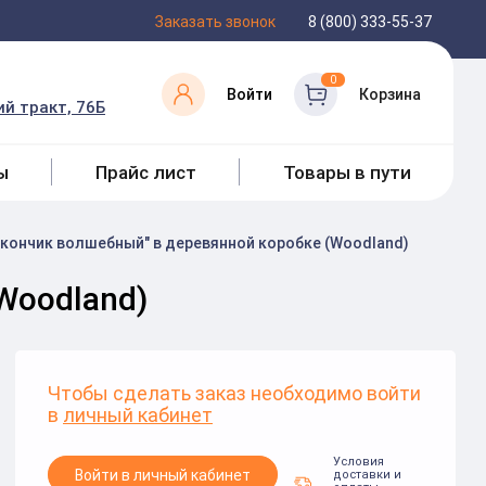
Заказать звонок
8 (800) 333-55-37
0
Войти
Корзина
й тракт, 76Б
ы
Прайс лист
Товары в пути
акончик волшебный" в деревянной коробке (Woodland)
Woodland)
Чтобы сделать заказ необходимо войти
в
личный кабинет
Условия
Войти в личный кабинет
доставки и