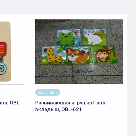
Весна-Лето
зл, OBL-
Развивающая игрушка Пазл-
вкладыш, OBL-621
М