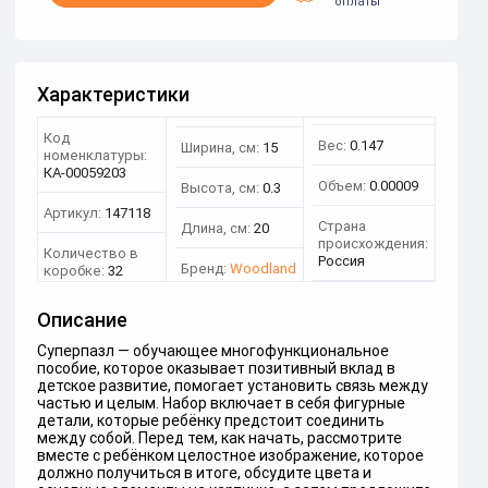
оплаты
Характеристики
Код
Вес:
0.147
Ширина, см:
15
номенклатуры:
КА-00059203
Объем:
0.00009
Высота, см:
0.3
Артикул:
147118
Страна
Длина, см:
20
происхождения:
Количество в
Россия
Бренд:
Woodland
коробке:
32
Описание
Суперпазл ― обучающее многофункциональное
пособие, которое оказывает позитивный вклад в
детское развитие, помогает установить связь между
частью и целым. Набор включает в себя фигурные
детали, которые ребёнку предстоит соединить
между собой. Перед тем, как начать, рассмотрите
вместе с ребёнком целостное изображение, которое
должно получиться в итоге, обсудите цвета и