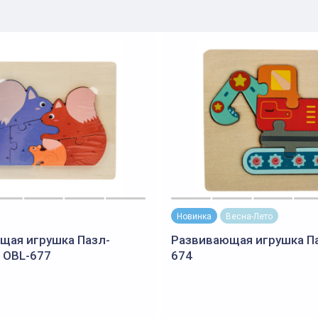
Новинка
Весна-Лето
щая игрушка Пазл-
Развивающая игрушка Па
 OBL-677
674