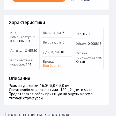
оплаты
Характеристики
Код
Ширина, см:
5
Вес:
0.208
номенклатуры:
КА-00082061
Высота, см:
5
Объем:
0.000818
Артикул:
С-45330
Длина, см:
16
Страна
происхождения:
Количество в
Бренд:
Китай
коробке:
144
Без бренда
Описание
Размер упаковки: 16,0* 5,0 * 5,0 см
Лизун колба с пироженными 180г, 2 цвета микс
Представляет собой приятную на ощупь массу с
тягучей структурой
Товар находится в разделах