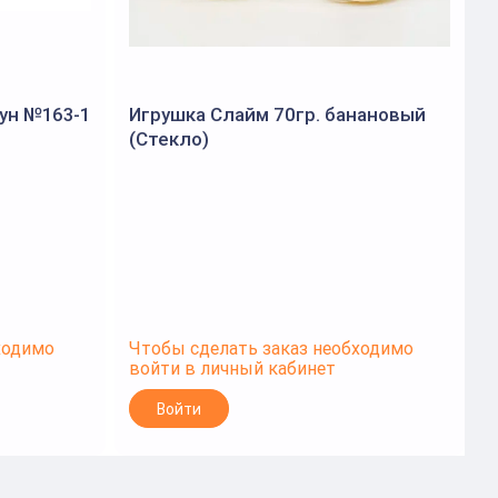
ун №163-1
Игрушка Слайм 70гр. банановый
Л
(Стекло)
к
2
ходимо
Чтобы сделать заказ необходимо
Ч
войти в личный кабинет
в
Войти