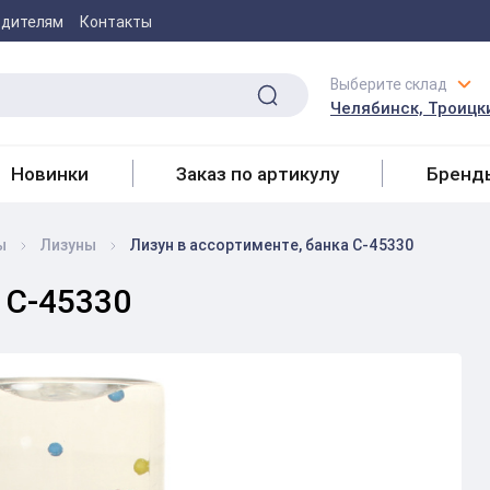
одителям
Контакты
Выберите склад
Челябинск, Троицки
Новинки
Заказ по артикулу
Бренд
ы
Лизуны
Лизун в ассортименте, банка С-45330
 С-45330