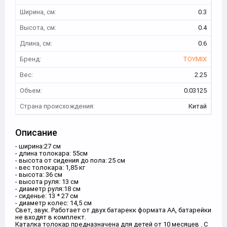
Ширина, см:
0.3
Высота, см:
0.4
Длина, см:
0.6
Бренд:
TOYMIX
Вес:
2.25
Объем:
0.03125
Страна происхождения:
Китай
Описание
- ширина:27 см
- длина толокара: 55см
- высота от сидения до пола: 25 см
- вес толокара: 1,85 кг
- высота: 36 см
- высота руля: 13 см
- диаметр руля:18 см
- сиденье: 13 * 27 см
- диаметр колес: 14,5 см
Свет, звук. Работает от двух батарекк формата АА, батарейки
не входят в комплект.
Каталка толокар предназначена для детей от 10 месяцев . С