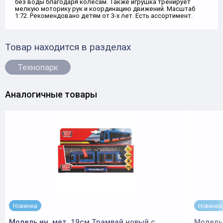
без воды благодаря колёсам. Также игрушка тренирует
мелкую моторику рук и координацию движений. Масштаб
1:72. Рекомендовано детям от 3-х лет. Есть ассортимент.
Товар находится в разделах
Технопарк
Аналогичные товары
Новинка
Новинка
Модель ин. мет. 19см Трамвай новый с
Модель 