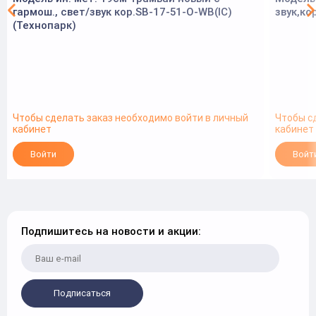
гармош., свет/звук кор.SB-17-51-O-WB(IC)
звук,ко
(Технопарк)
Чтобы сделать заказ необходимо войти в личный
Чтобы с
кабинет
кабинет
Войти
Войт
Подпишитесь на новости и акции:
Подписаться