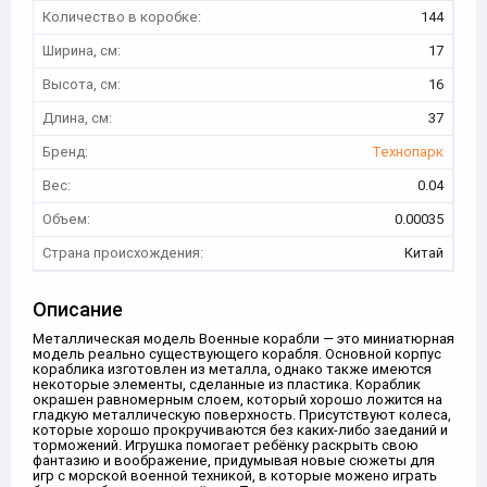
Количество в коробке:
144
Ширина, см:
17
Высота, см:
16
Длина, см:
37
Бренд:
Технопарк
Вес:
0.04
Объем:
0.00035
Страна происхождения:
Китай
Описание
Металлическая модель Военные корабли — это миниатюрная
модель реально существующего корабля. Основной корпус
кораблика изготовлен из металла, однако также имеются
некоторые элементы, сделанные из пластика. Кораблик
окрашен равномерным слоем, который хорошо ложится на
гладкую металлическую поверхность. Присутствуют колеса,
которые хорошо прокручиваются без каких-либо заеданий и
торможений. Игрушка помогает ребёнку раскрыть свою
фантазию и воображение, придумывая новые сюжеты для
игр с морской военной техникой, в которые можено играть