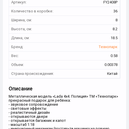
Артикул:
FY2408P
Количество в коробке:
36
Ширина, см:
8
Высота, см:
8.2
Длина, см:
18.5
Бренд:
Технопарк
Вес:
0.58
Объем:
0.00378
Страна происхождения:
Китай
Описание
Металлическая модель «Lada 4x4. Полиция» ТМ «Технопарк»
прекрасный подарок для ребёнка:
- звуковое сопровождение
- световые эффекты
- реалистичный дизайн
- открываются двери
- открывается багажник и капот
- масштаб 1:18
- инерционный механизм (поставьте машинку на ровную