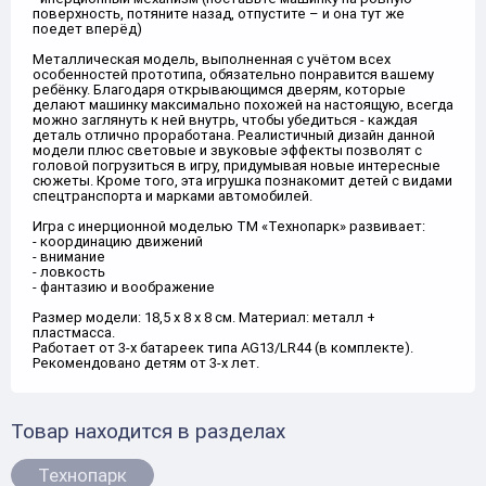
поверхность, потяните назад, отпустите – и она тут же
поедет вперёд)
Металлическая модель, выполненная с учётом всех
особенностей прототипа, обязательно понравится вашему
ребёнку. Благодаря открывающимся дверям, которые
делают машинку максимально похожей на настоящую, всегда
можно заглянуть к ней внутрь, чтобы убедиться - каждая
деталь отлично проработана. Реалистичный дизайн данной
модели плюс световые и звуковые эффекты позволят с
головой погрузиться в игру, придумывая новые интересные
сюжеты. Кроме того, эта игрушка познакомит детей с видами
спецтранспорта и марками автомобилей.
Игра с инерционной моделью ТМ «Технопарк» развивает:
- координацию движений
- внимание
- ловкость
- фантазию и воображение
Размер модели: 18,5 х 8 х 8 см. Материал: металл +
пластмасса.
Работает от 3-х батареек типа AG13/LR44 (в комплекте).
Рекомендовано детям от 3-х лет.
Товар находится в разделах
Технопарк