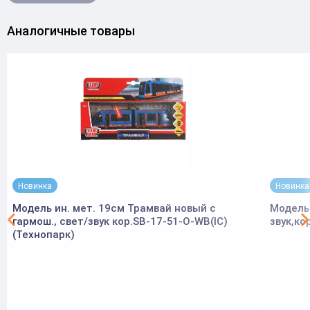
Аналогичные товары
Новинка
Новинка
Модель ин. мет. 19см Трамвай новый с
Модель 
гармош., свет/звук кор.SB-17-51-O-WB(IC)
звук,ко
(Технопарк)