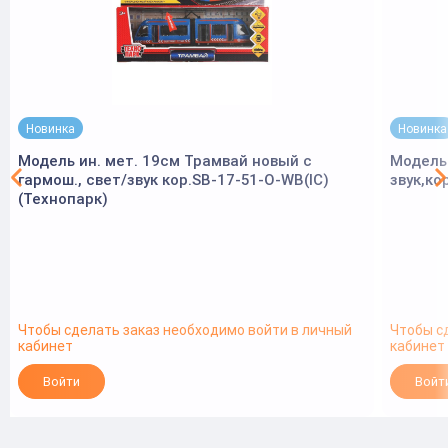
Новинка
Новинка
Модель ин. мет. 19см Трамвай новый с
Модель 
гармош., свет/звук кор.SB-17-51-O-WB(IC)
звук,ко
(Технопарк)
Чтобы сделать заказ необходимо войти в личный
Чтобы с
кабинет
кабинет
Войти
Войт