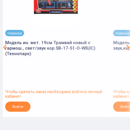
Новинка
Новинка
Модель ин. мет. 19см Трамвай новый с
Модель 
гармош., свет/звук кор.SB-17-51-O-WB(IC)
звук,ко
(Технопарк)
Чтобы сделать заказ необходимо войти в личный
Чтобы с
кабинет
кабинет
Войти
Войт