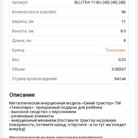
Артикул:
BLUTRA-11-BU (48) (48) (48)
Количество в коробке:
96
Ширина, см:
11
Высота, см:
8.5
Длина, см:
8
Бренд:
Технопарк
Вес:
0.23
Объем:
0.00267
Страна происхождения:
Китай
Описание
Металлическая инерционная модель «Синий трактор» ТМ
«Технопарк» - прекрасный подарок для ребёнка:
- высокое сходство с персонажем
- резиновые элементы
- инерционный механизм (поставьте трактор на ровную
поверхность, потяните назад, отпустите - и он тут же поедет
вперёд)
Металлическая модель персонажа популярного