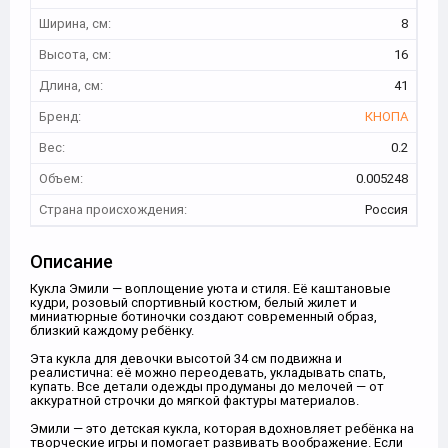
Ширина, см:
8
Высота, см:
16
Длина, см:
41
Бренд:
КНОПА
Вес:
0.2
Объем:
0.005248
Страна происхождения:
Россия
Описание
Кукла Эмили — воплощение уюта и стиля. Её каштановые
кудри, розовый спортивный костюм, белый жилет и
миниатюрные ботиночки создают современный образ,
близкий каждому ребёнку.
Эта кукла для девочки высотой 34 см подвижна и
реалистична: её можно переодевать, укладывать спать,
купать. Все детали одежды продуманы до мелочей — от
аккуратной строчки до мягкой фактуры материалов.
Эмили — это детская кукла, которая вдохновляет ребёнка на
творческие игры и помогает развивать воображение. Если