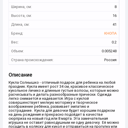
Ширина, см:
8
Высота, см:
16
Длина, см:
41
Бренд:
КНОПА
Вес:
0.2
Объем:
0.005248
Страна происхождения:
Россия
Описание
Кукла Солнышко - отличный подарок для ребенка на любой
праздник. Кукла имеет рост 34 см, красивое классическое
кукольное личико и длинные густые волосы, которые можно
расчесывать и делать разнообразные прически. Одежда
легко снимается и надевается. Игра с куклой
совершенствует мелкую моторику и творческое
воображение ребёнка, развивает эмпатию и
сострадание. Кукла для девочки будет хорошим подарком
на день рождения и прекрасно подойдет в качестве
сюрприза на новый год или 8 марта. Эта замечательная
игрушка не оставит равнодушным ни одну девочку. Её можно
посадить в коляску для кукол и отправиться на прогулку или