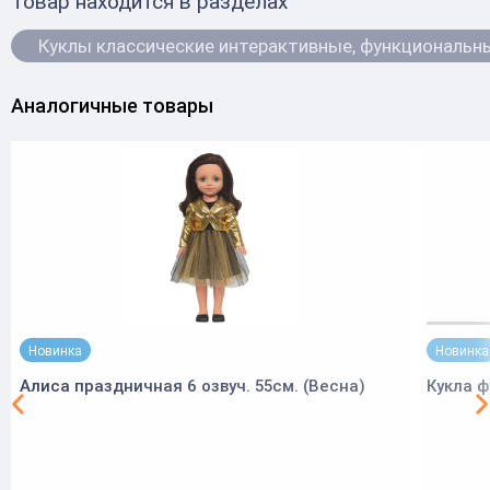
Товар находится в разделах
Куклы классические интерактивные, функциональн
Аналогичные товары
Новинка
Новинка
Алиса праздничная 6 озвуч. 55см. (Весна)
Кукла 