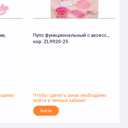
ми,
Пупс функциональный с аксесс.,
П
кор. ZL9920-25
к
ходимо
Чтобы сделать заказ необходимо
Ч
войти в личный кабинет
в
Войти