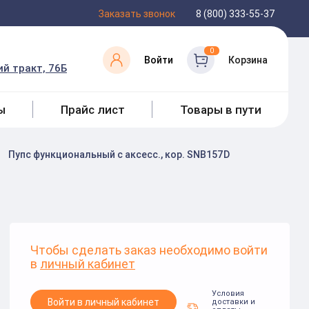
Заказать звонок
8 (800) 333-55-37
0
Войти
Корзина
й тракт, 76Б
ы
Прайс лист
Товары в пути
Пупс функциональный с аксесс., кор. SNB157D
Чтобы сделать заказ необходимо войти
в
личный кабинет
Условия
Войти в личный кабинет
доставки и