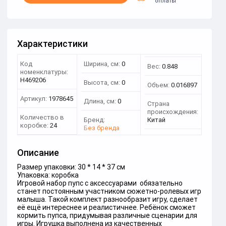
оплаты
Характеристики
Код
Ширина, см:
0
Вес:
0.848
номенклатуры:
Н469206
Высота, см:
0
Объем:
0.016897
Артикул:
1978645
Длина, см:
0
Страна
происхождения:
Количество в
Бренд:
Китай
коробке:
24
Без бренда
Описание
Размер упаковки: 30 * 14 * 37 см
Упаковка: коробка
Игровой набор пупс с аксессуарами обязательно
станет постоянным участником сюжетно-ролевых игр
малыша. Такой комплект разнообразит игру, сделает
её ещё интереснее и реалистичнее. Ребёнок сможет
кормить пупса, придумывая различные сценарии для
игры. Игрушка выполнена из качественных