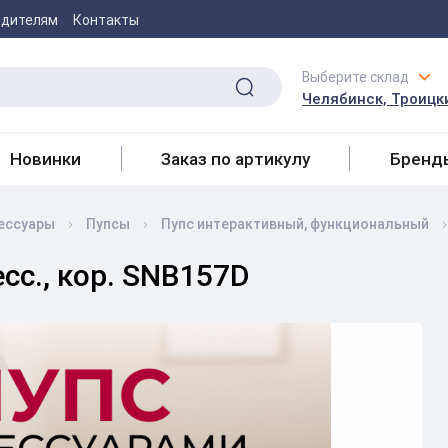
одителям
Контакты
Выберите склад
Челябинск, Троицки
Новинки
Заказ по артикулу
Бренд
сессуары
Пупсы
Пупс интерактивный, функциональный
сс., кор. SNB157D