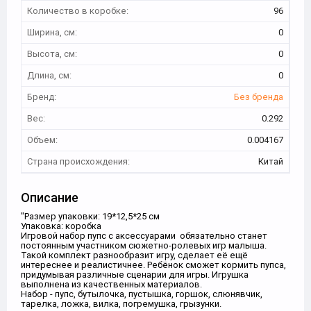
Количество в коробке:
96
Ширина, см:
0
Высота, см:
0
Длина, см:
0
Бренд:
Без бренда
Вес:
0.292
Объем:
0.004167
Страна происхождения:
Китай
Описание
"Размер упаковки: 19*12,5*25 см
Упаковка: коробка
Игровой набор пупс с аксессуарами обязательно станет
постоянным участником сюжетно-ролевых игр малыша.
Такой комплект разнообразит игру, сделает её ещё
интереснее и реалистичнее. Ребёнок сможет кормить пупса,
придумывая различные сценарии для игры. Игрушка
выполнена из качественных материалов.
Набор - пупс, бутылочка, пустышка, горшок, слюнявчик,
тарелка, ложка, вилка, погремушка, грызунки.