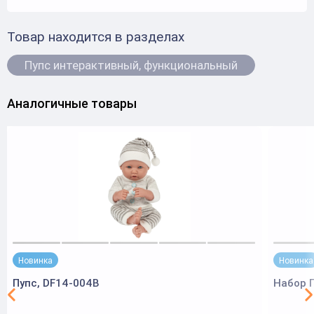
Товар находится в разделах
Пупс интерактивный, функциональный
Аналогичные товары
Новинка
Новинка
Пупс, DF14-004B
Набор П