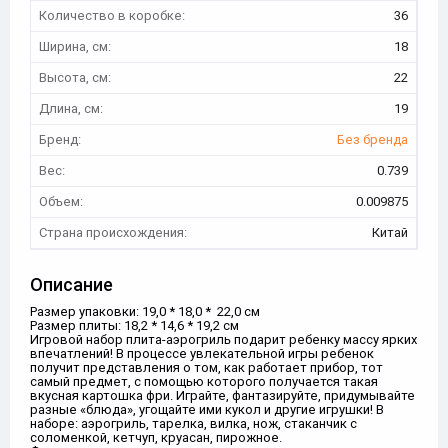
Количество в коробке:
36
Ширина, см:
18
Высота, см:
22
Длина, см:
19
Бренд:
Без бренда
Вес:
0.739
Объем:
0.009875
Страна происхождения:
Китай
Описание
Размер упаковки: 19,0 * 18,0 * 22,0 см
Размер плиты: 18,2 * 14,6 * 19,2 см
Игровой набор плита-аэрогриль подарит ребенку массу ярких
впечатлений! В процессе увлекательной игры ребенок
получит представления о том, как работает прибор, тот
самый предмет, с помощью которого получается такая
вкусная картошка фри. Играйте, фантазируйте, придумывайте
разные «блюда», угощайте ими кукол и другие игрушки! В
наборе: аэрогриль, тарелка, вилка, нож, стаканчик с
соломенкой, кетчуп, круасан, пирожное.