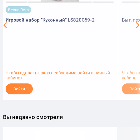
Весна-Лето
Игровой набор "Кухонный" LS820C59-2
Быт.тех
Чтобы сделать заказ необходимо войти в личный
Чтобы с
кабинет
кабинет
Войти
Войт
Вы недавно смотрели