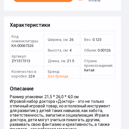
оплаты
Характеристики
Код
Ширина, см:
26
Вес:
0.125
номенклатуры:
КА-00067326
Высота, см:
4
Объем:
0.00126
Артикул:
ZY1517313
Длина, см:
21.5
Страна
происхождения:
Китай
Количество в
Бренд:
коробке:
224
Без бренда
Описание
Размер упаковки: 21,5 * 26,0 * 4,0 см
Игровой набор доктора «Доктор» - это не только
отличный игровой товар, но и полезный инструмент
для развития у детей таких навыков, как забота,
ответственность, эмпатия и социализация. Играя в
доктора, дети могут учиться помогать другим,
развивать свою фантазию и креативность, а также