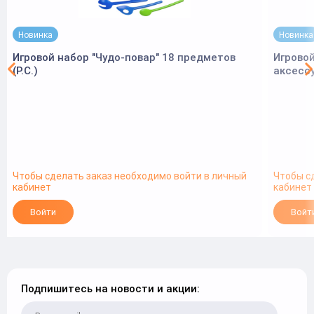
Новинка
Новинка
Игровой набор "Чудо-повар" 18 предметов
Игровой
(Р.С.)
аксессу
Чтобы сделать заказ необходимо войти в личный
Чтобы с
кабинет
кабинет
Войти
Войт
Подпишитесь на новости и акции: