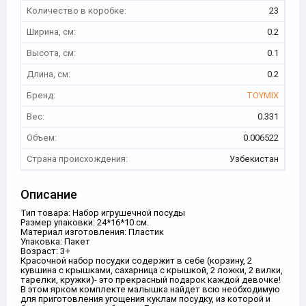
Количество в коробке:
23
Ширина, см:
0.2
Высота, см:
0.1
Длина, см:
0.2
Бренд:
TOYMIX
Вес:
0.331
Объем:
0.006522
Страна происхождения:
Узбекистан
Описание
Тип товара: Набор игрушечной посуды
Размер упаковки: 24*16*10 см.
Материал изготовления: Пластик
Упаковка: Пакет
Возраст: 3+
Красочной набор посудки содержит в себе (корзину, 2
кувшина с крышками, сахарница с крышкой, 2 ложки, 2 вилки,
тарелки, кружки)- это прекрасный подарок каждой девочке!
В этом ярком комплекте малышка найдет всю необходимую
для приготовления угощения куклам посудку, из которой и