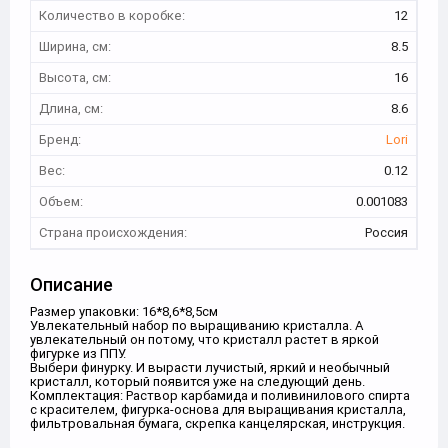
Количество в коробке:
12
Ширина, см:
8.5
Высота, см:
16
Длина, см:
8.6
Бренд:
Lori
Вес:
0.12
Объем:
0.001083
Страна происхождения:
Россия
Описание
Размер упаковки: 16*8,6*8,5см
Увлекательный набор по выращиванию кристалла. А
увлекательный он потому, что кристалл растет в яркой
фигурке из ППУ.
Выбери финурку. И вырасти лучистый, яркий и необычный
кристалл, который появится уже на следующий день.
Комплектация: Раствор карбамида и поливинилового спирта
с красителем, фигурка-основа для выращивания кристалла,
фильтровальная бумага, скрепка канцелярская, инструкция.