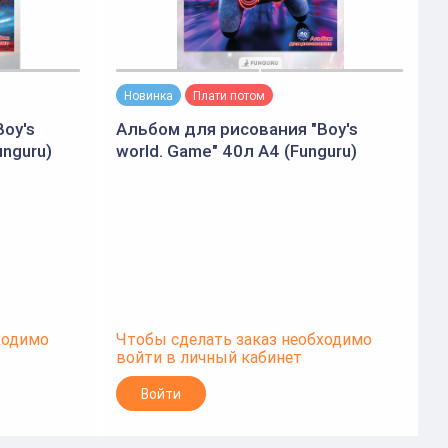
Новинка
Плати потом
oy's
Альбом для рисования "Boy's
А
unguru)
world. Game" 40л А4 (Funguru)
w
ходимо
Чтобы сделать заказ необходимо
Ч
войти в личный кабинет
в
Войти