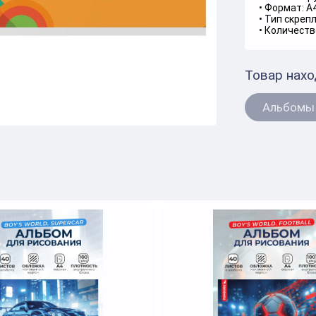
• Формат: А4
• Тип скрепл
• Количеств
Товар нахо
Альбомы 