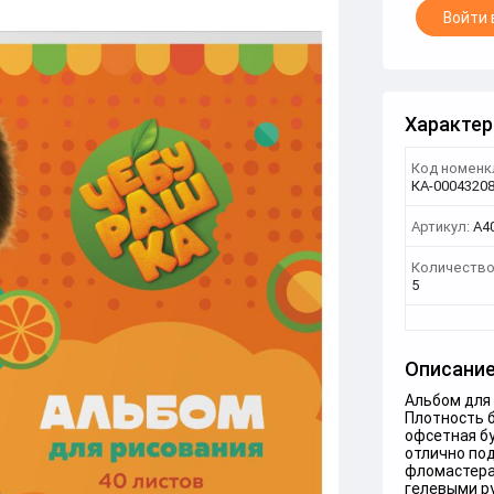
Войти 
Характер
Код номенк
КА-0004320
Артикул:
А4
Количество
5
Описани
Альбом для 
Плотность б
офсетная б
отлично по
фломастера
гелевыми р