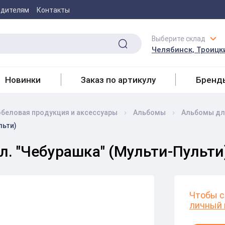
одителям
Контакты
Выберите склад
Челябинск, Троицки
Новинки
Заказ по артикулу
Бренд
беловая продукция и аксесcуары
Альбомы
Альбомы дл
льти)
л. "Чебурашка" (Мульти-Пульти
Чтобы с
личный 