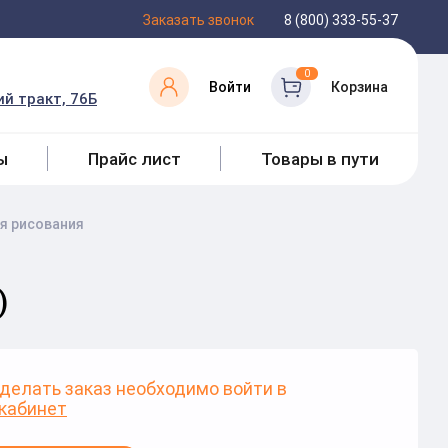
Заказать звонок
8 (800) 333-55-37
0
Войти
Корзина
й тракт, 76Б
ы
Прайс лист
Товары в пути
я рисования
)
делать заказ необходимо войти в
кабинет