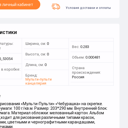
в личный кабинет
Условия доставки и оплаты
истики
латуры:
Ширина, см:
0
Вес:
0.283
8
Высота, см:
0
Объем:
0.000481
0_53054
Длина, см:
0
Страна
 в коробке:
происхождения:
Бренд:
Россия
Мульти-пульти
канцелярия
е
рисования «Мульти-Пульти» «Чебурашка» на скрепке.
умаги: 100 г/кв.м. Размер: 203*290 мм. Внутренний блок:
умага. Материал обложки: мелованный картон. Альбом
дходит для рисования различными типами красок,
ми, цветными и чернографитными карандашами,
учками.