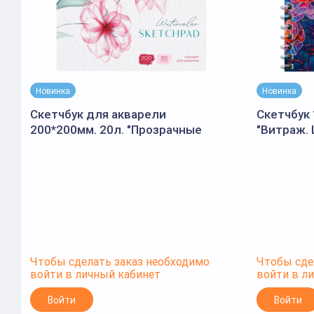
Новинка
Новинка
Скетчбук для акварели
Скетчбук 
200*200мм. 20л. "Прозрачные
"Витраж. 
цветы" 200г/м2 (Спейс)
матовая 
120г/м2 (
Чтобы сделать заказ необходимо
Чтобы сде
войти в личный кабинет
войти в л
Войти
Войти