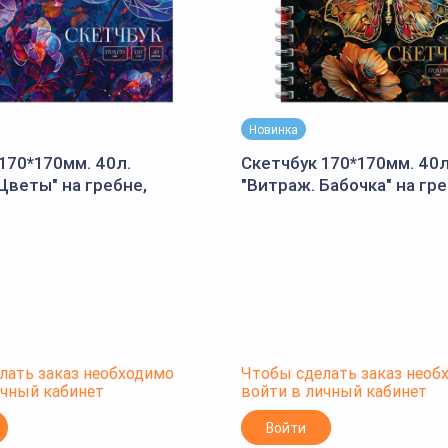
Новинка
170*170мм. 40л.
Скетчбук 170*170мм. 40л
Цветы" на гребне,
"Витраж. Бабочка" на гре
ламинация, отд.фольгой,
матовая ламинация, отд
BG)
120г/м2 (BG)
лать заказ необходимо
Чтобы сделать заказ необ
ичный кабинет
войти в личный кабинет
Войти