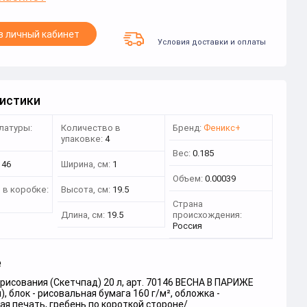
в личный кабинет
Условия доставки и оплаты
истики
латуры:
Количество в
Бренд:
Феникс+
3
упаковке:
4
Вес:
0.185
146
Ширина, см:
1
Объем:
0.00039
 в коробке:
Высота, см:
19.5
Страна
Длина, см:
19.5
происхождения:
Россия
е
рисования (Скетчпад) 20 л, арт. 70146 ВЕСНА В ПАРИЖЕ
), блок - рисовальная бумага 160 г/м², обложка -
я печать, гребень по короткой стороне/