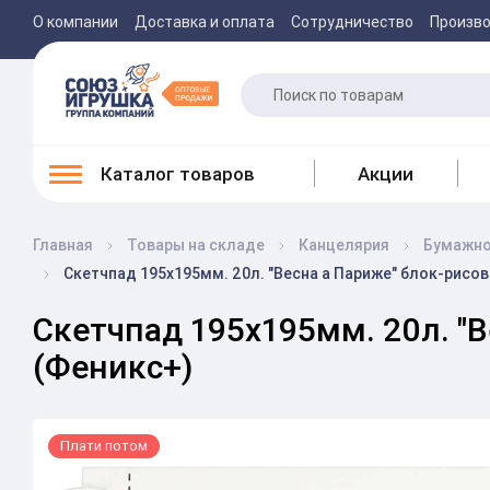
О компании
Доставка и оплата
Сотрудничество
Произв
Каталог товаров
Акции
Главная
Товары на складе
Канцелярия
Бумажно
Скетчпад 195х195мм. 20л. "Весна а Париже" блок-рисова
Скетчпад 195х195мм. 20л. "В
(Феникс+)
Плати потом