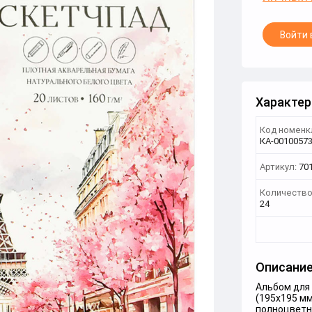
Войти 
Характер
Код номенк
КА-0010057
Артикул:
70
Количество
24
Описани
Альбом для 
(195х195 мм
полноцветна