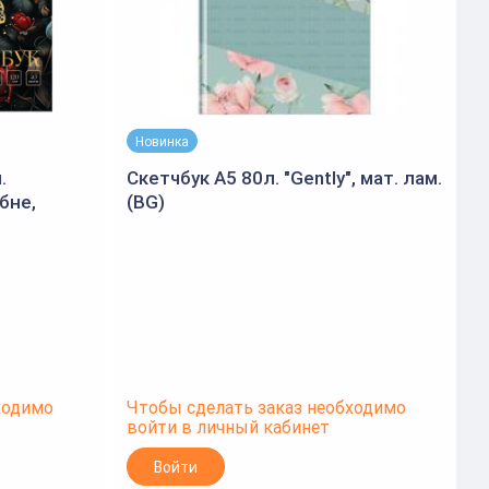
Новинка
.
Скетчбук А5 80л. "Gently", мат. лам.
бне,
(BG)
м
.фольгой,
в
ходимо
Чтобы сделать заказ необходимо
Ч
войти в личный кабинет
в
Войти