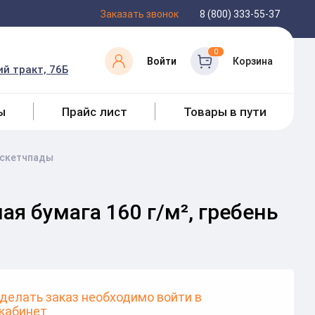
Заказать звонок
8 (800) 333-55-37
0
Войти
Корзина
й тракт, 76Б
ы
Прайс лист
Товары в пути
 скетчпады
ая бумага 160 г/м², гребень
делать заказ необходимо войти в
кабинет