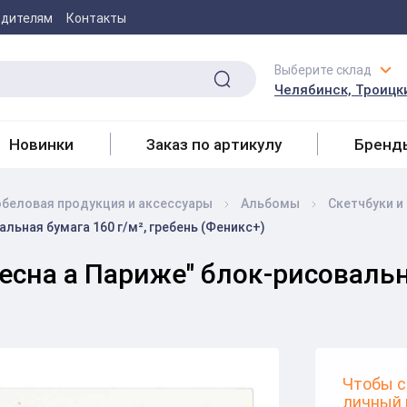
одителям
Контакты
Выберите склад
Челябинск, Троицки
Новинки
Заказ по артикулу
Бренд
беловая продукция и аксесcуары
Альбомы
Скетчбуки и
льная бумага 160 г/м², гребень (Феникс+)
есна а Париже" блок-рисовальн
Чтобы с
личный 