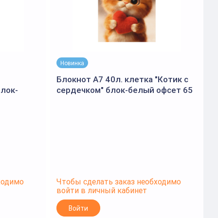
Новинка
Блокнот А7 40л. клетка "Котик с
Б
блок-
сердечком" блок-белый офсет 65
ебень, УФ-
г/м², гребень, УФ-лак сплошной
г
(Феник
ходимо
Чтобы сделать заказ необходимо
Ч
войти в личный кабинет
в
Войти