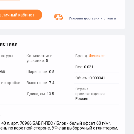
в личный кабинет
Условия доставки и оплаты
истики
латуры:
Количество в
Бренд:
Феникс+
7
упаковке:
5
Вес:
0.021
966
Ширина, см:
0.5
Объем:
0.000041
 в коробке:
Высота, см:
7.4
Страна
Длина, см:
10.5
происхождения:
Россия
е
 40 л, арт. 70966 БАБЛ-ПЕС / Блок - белый офсет 60 г/м²,
бень по короткой стороне, УФ-лак выборочный с глиттером,