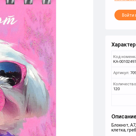
Войти 
Характер
Код номенк
КА-0010249
Артикул:
70
Количество
120
Описани
Блокнот, А7,
клетка, гре