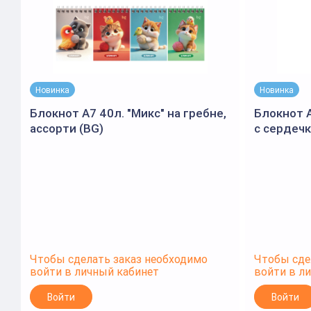
Новинка
Новинка
Блокнот А7 40л. "Микс" на гребне,
Блокнот А
ассорти (BG)
с сердеч
60 г/м², 
глиттер
Чтобы сделать заказ необходимо
Чтобы сде
войти в личный кабинет
войти в л
Войти
Войти