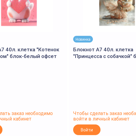
Новинка
7 40л. клетка "Котенок
Блокнот А7 40л. клетка
ком" блок-белый офсет
"Принцесса с собачкой" 
гребень, УФ-лак выб.с
белый офсет 60 г/м², гр
лак выб.с глитте
лать заказ необходимо
Чтобы сделать заказ необ
ичный кабинет
войти в личный кабинет
Войти