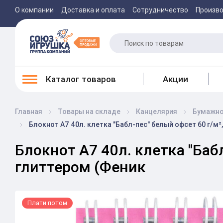
О компании
Доставка и оплата
Сотрудничество
Произв
Каталог товаров
Акции
Главная
Товары на складе
Канцелярия
Бумажно
Блокнот А7 40л. клетка "Бабл-пес" белый офсет 60 г/м
Блокнот А7 40л. клетка "Баб
глиттером (Феник
Плати потом