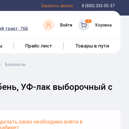
Заказать звонок
8 (800) 333-55-37
0
Войти
Корзина
й тракт, 76Б
ы
Прайс лист
Товары в пути
Блокноты
ебень, УФ-лак выборочный с
делать заказ необходимо войти в
кабинет