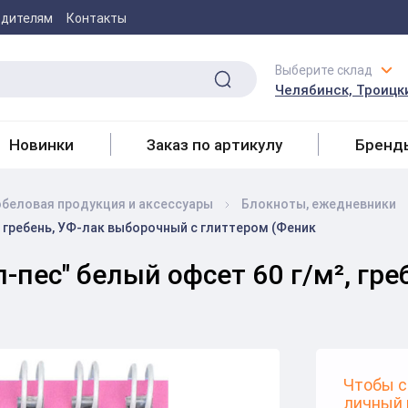
одителям
Контакты
Выберите склад
Челябинск, Троицки
Новинки
Заказ по артикулу
Бренд
беловая продукция и аксесcуары
Блокноты, ежедневники
², гребень, УФ-лак выборочный с глиттером (Феник
л-пес" белый офсет 60 г/м², гр
Чтобы с
личный 