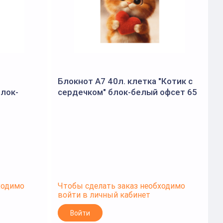
Блокнот А7 40л. клетка "Котик с
Б
блок-
сердечком" блок-белый офсет 65
ебень, УФ-
г/м², гребень, УФ-лак сплошной
г
(Феник
ходимо
Чтобы сделать заказ необходимо
Ч
войти в личный кабинет
в
Войти