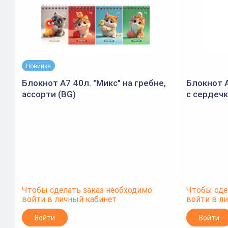
Новинка
Блокнот А7 40л. "Микс" на гребне,
Блокнот А
ассорти (BG)
с сердеч
60 г/м², 
глиттер
Чтобы сделать заказ необходимо
Чтобы сде
войти в личный кабинет
войти в л
Войти
Войти