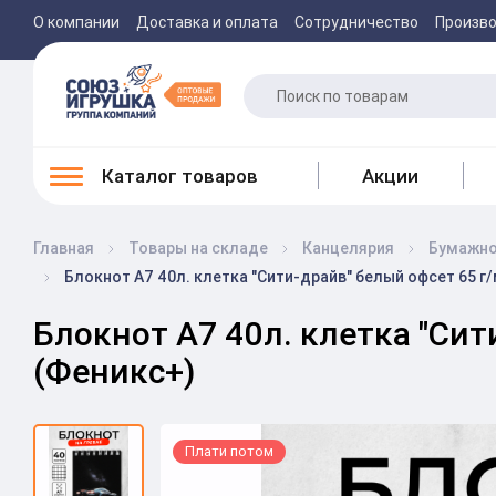
О компании
Доставка и оплата
Сотрудничество
Произв
Каталог товаров
Акции
Главная
Товары на складе
Канцелярия
Бумажно
Блокнот А7 40л. клетка "Сити-драйв" белый офсет 65 г
Блокнот А7 40л. клетка "Сит
(Феникс+)
Плати потом