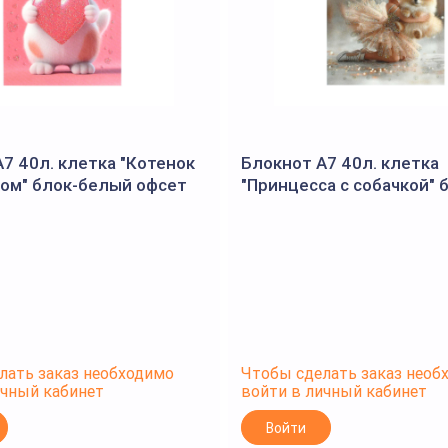
7 40л. клетка "Котенок
Блокнот А7 40л. клетка
ком" блок-белый офсет
"Принцесса с собачкой" 
гребень, УФ-лак выб.с
белый офсет 60 г/м², гр
лак выб.с глитте
лать заказ необходимо
Чтобы сделать заказ необ
ичный кабинет
войти в личный кабинет
Войти