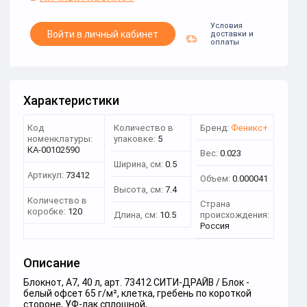
Условия
Войти в личный кабинет
доставки и
оплаты
Характеристики
Код
Количество в
Бренд:
Феникс+
номенклатуры:
упаковке:
5
КА-00102590
Вес:
0.023
Ширина, см:
0.5
Артикул:
73412
Объем:
0.000041
Высота, см:
7.4
Количество в
Страна
коробке:
120
Длина, см:
10.5
происхождения:
Россия
Описание
Блокнот, А7, 40 л, арт. 73412 СИТИ-ДРАЙВ / Блок -
белый офсет 65 г/м², клетка, гребень по короткой
стороне, УФ-лак сплошной,