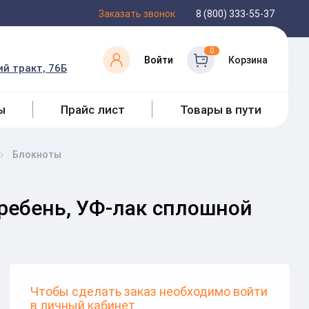
Заказать звонок
8 (800) 333-55-37
0
Войти
Корзина
й тракт, 76Б
ы
Прайс лист
Товары в пути
Блокноты
 гребень, УФ-лак сплошной
Чтобы сделать заказ необходимо войти
в
личный кабинет