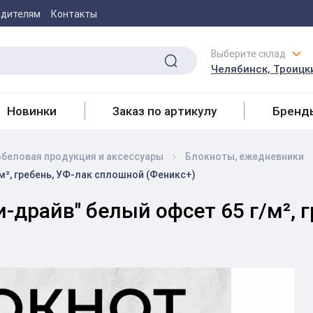
одителям
Контакты
Выберите склад
Челябинск, Троицки
Новинки
Заказ по артикулу
Бренд
беловая продукция и аксесcуары
Блокноты, ежедневники
/м², гребень, УФ-лак сплошной (Феникс+)
и-драйв" белый офсет 65 г/м²,