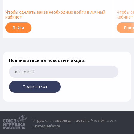
Чтобы сделать заказ необходимо войти в личный
Чтобы с
кабинет
кабинет
Войти
Войт
Подпишитесь на новости и акции:
Подписаться
Игрушки и товары для детей в Челябинске и
Екатеринбурге