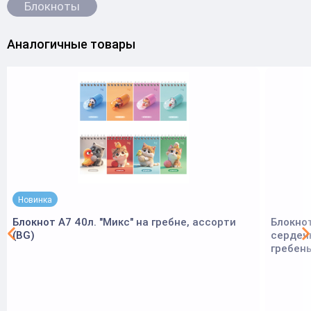
Блокноты
Аналогичные товары
Новинка
Блокнот А7 40л. "Микс" на гребне, ассорти
Блокнот
(BG)
сердечк
гребень