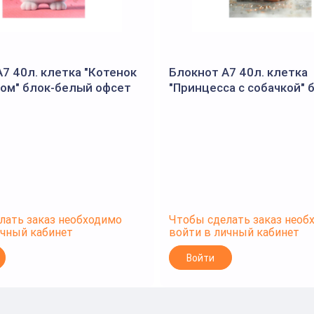
7 40л. клетка "Котенок
Блокнот А7 40л. клетка
ком" блок-белый офсет
"Принцесса с собачкой" 
гребень, УФ-лак выб.с
белый офсет 60 г/м², гр
лак выб.с глитте
лать заказ необходимо
Чтобы сделать заказ необ
ичный кабинет
войти в личный кабинет
Войти