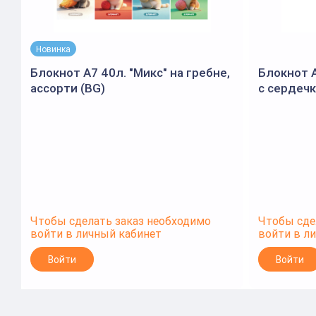
Новинка
Блокнот А7 40л. "Микс" на гребне,
Блокнот А
ассорти (BG)
с сердеч
60 г/м², 
глиттер
Чтобы сделать заказ необходимо
Чтобы сде
войти в личный кабинет
войти в л
Войти
Войти