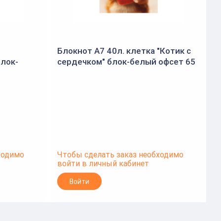
Блокнот А7 40л. клетка "Котик с
Б
блок-
сердечком" блок-белый офсет 65
ебень, УФ-
г/м², гребень, УФ-лак сплошной
г
(Феник
ходимо
Чтобы сделать заказ необходимо
Ч
войти в личный кабинет
в
Войти