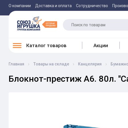
О компании
Доставка и оплата
Сотрудничество
Произв
Каталог товаров
Акции
Главная
Товары на складе
Канцелярия
Бумажно
Блокнот-престиж А6. 80л. "Ca