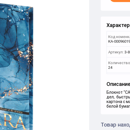
Характер
Код номенк
КА-0009601
Артикул:
3-8
Количество
24
Описани
Блокнот "C
дел, быстры
картона с м
белой бумаг
Товар нахо