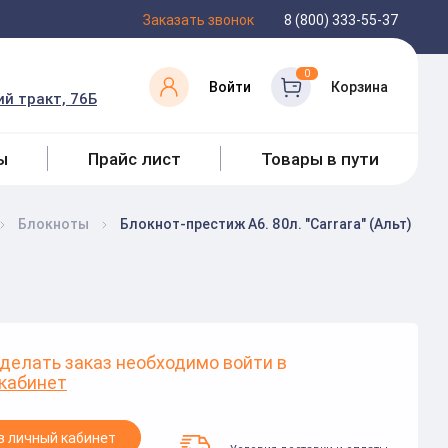
Заказать звонок
8 (800) 333-55-37
0
Войти
Корзина
й тракт, 76Б
ы
Прайс лист
Товары в пути
Блокноты
Блокнот-престиж А6. 80л. "Carrara" (Альт)
делать заказ необходимо войти в
кабинет
в личный кабинет