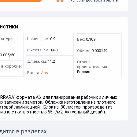
Условия доставки и оплаты
истики
латуры:
Ширина, см:
0.9
Вес:
0.109
9
Высота, см:
14.8
Объем:
0.000149
0-005/50
Длина, см:
11.2
Страна
 в коробке:
происхождения:
Россия
Бренд:
Альт
е
ARRARA" формата А6 для планирования рабочих и личных
х записей и заметок. Обложка изготовлена из плотного
атовой ламинацией. Блок из 80 листов произведен из
и в клетку плотностью 55 г/м2. Актуальный дизайн.
дится в разделах