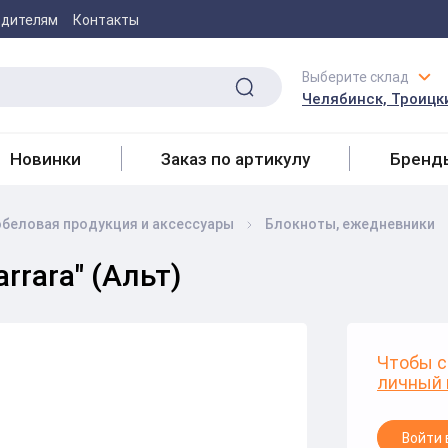
одителям
Контакты
Выберите склад
Челябинск, Троицки
Новинки
Заказ по артикулу
Бренд
беловая продукция и аксесcуары
Блокноты, ежедневники
rrara" (Альт)
Чтобы с
личный 
Войти 