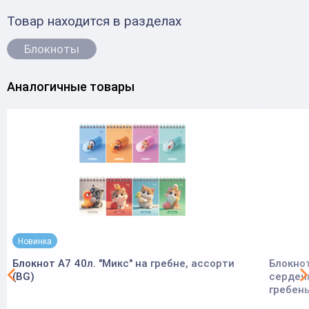
Товар находится в разделах
Блокноты
Аналогичные товары
Новинка
Блокнот А7 40л. "Микс" на гребне, ассорти
Блокнот
(BG)
сердечк
гребень