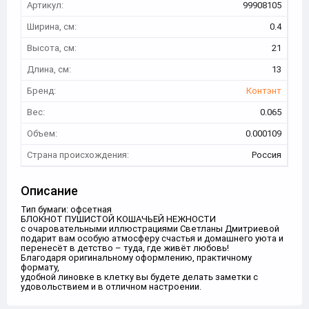
Артикул:
99908105
Ширина, см:
0.4
Высота, см:
21
Длина, см:
13
Бренд:
Контэнт
Вес:
0.065
Объем:
0.000109
Страна происхождения:
Россия
Описание
Тип бумаги: офсетная
БЛОКНОТ ПУШИСТОЙ КОШАЧЬЕЙ НЕЖНОСТИ
с очаровательными иллюстрациями Светланы Дмитриевой
подарит вам особую атмосферу счастья и домашнего уюта и
перенесёт в детство – туда, где живёт любовь!
Благодаря оригинальному оформлению, практичному
формату,
удобной линовке в клетку вы будете делать заметки с
удовольствием и в отличном настроении.