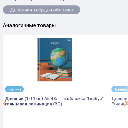
Дневники твёрдая обложка
Аналогичные товары
Новинка
Новинка
Дневник (1-11кл.) А5 48л. тв.обложка "Глобус"
Дневник
глянцевая ламинация (BG)
"Ученый