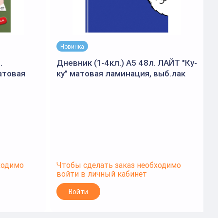
Новинка
.
Дневник (1-4кл.) А5 48л. ЛАЙТ "Ку-
Д
атовая
ку" матовая ламинация, выб.лак
т
)
(BG)
м
ходимо
Чтобы сделать заказ необходимо
Ч
войти в личный кабинет
в
Войти