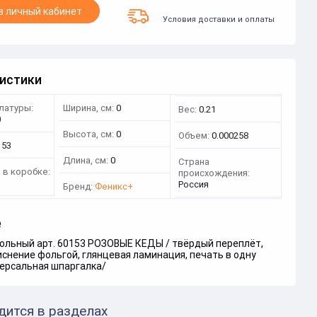
в личный кабинет
Условия доставки и оплаты
истики
латуры:
Ширина, см:
0
Вес:
0.21
0
Высота, см:
0
Объем:
0.000258
153
Длина, см:
0
Страна
 в коробке:
происхождения:
Россия
Бренд:
Феникс+
е
ольный арт. 60153 РОЗОВЫЕ КЕДЫ / твёрдый переплёт,
 тиснение фольгой, глянцевая ламинация, печать в одну
версальная шпаргалка/
дится в разделах