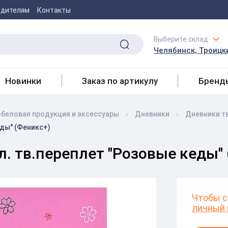
одителям
Контакты
Выберите склад
Челябинск, Троицки
Новинки
Заказ по артикулу
Бренд
беловая продукция и аксесcуары
Дневники
Дневники т
еды" (Феникс+)
л. тв.переплет "Розовые кеды"
Чтобы с
личный 