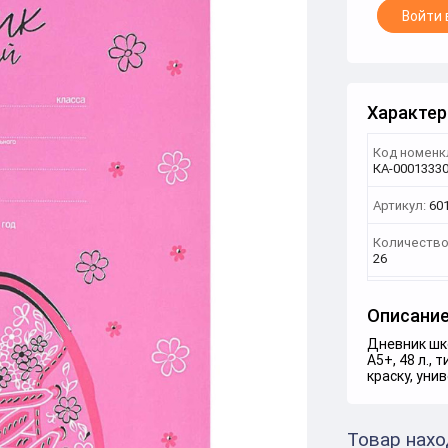
Войти 
Характер
Код номенк
КА-0001333
Артикул:
60
Количество
26
Описани
Дневник шк
А5+, 48 л.,
краску, уни
Товар нахо