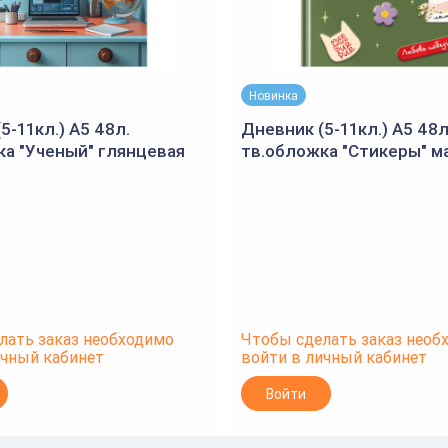
Новинка
5-11кл.) А5 48л.
Дневник (5-11кл.) А5 48л
ка "Ученый" глянцевая
тв.обложка "Стикеры" м
я (BG)
ламинация, выб. лак (BG
лать заказ необходимо
Чтобы сделать заказ необ
ичный кабинет
войти в личный кабинет
Войти