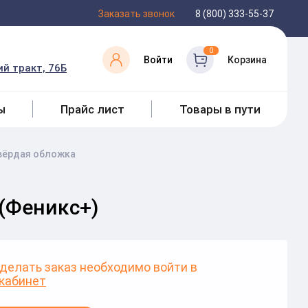
Заказать звонок
8 (800) 333-55-37
0
Войти
Корзина
й тракт, 76Б
ы
Прайс лист
Товары в пути
вёрдая обложка
 (Феникс+)
делать заказ необходимо войти в
кабинет