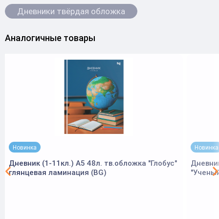
Дневники твёрдая обложка
Аналогичные товары
Новинка
Новинка
Дневник (1-11кл.) А5 48л. тв.обложка "Глобус"
Дневник
глянцевая ламинация (BG)
"Ученый