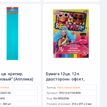
 цв. крепир.
Бумага 12цв. 12л.
овый" (Апплика)
двусторонн. офсет,
"Барби" (Умка)
пплика
Бренд:
Умка канцелярия
С0307-38
Артикул:
CPD12-67185-BRB
4450
Код:
КА-00052506
е:
200 шт.
Размер упаковки:
210 x 297 x 2 мм