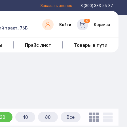
Заказать звонок
8 (800) 333-55-37
0
Войти
Корзина
й тракт, 76Б
ы
Прайс лист
Товары в пути
20
40
80
Все