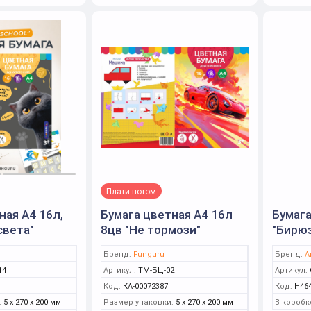
Плати потом
ная А4 16л,
Бумага цветная А4 16л
Бумага
света"
8цв "Не тормози"
"Бирюз
nguru)
двусторонн, немелов
Бренд:
Funguru
Бренд:
А
(Funguru)
14
Артикул:
ТМ-БЦ-02
Артикул:
Код:
КА-00072387
Код:
Н46
:
5 x 270 x 200 мм
Размер упаковки:
5 x 270 x 200 мм
В коробк