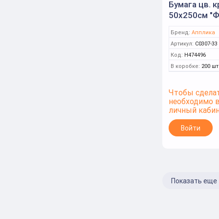
Бумага цв. к
50х250см "Ф
(Апплика)
Бренд:
Апплика
Артикул:
С0307-33
Код:
Н474496
В коробке:
200 шт
Чтобы сделат
необходимо 
личный каби
Войти
Показать еще