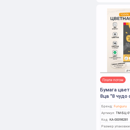
Плати потом
Бумага цвет
8цв "8 чудо 
немелов (Fu
Бренд:
Funguru
Артикул:
ТМ-БЦ-0
Код:
КА-00098281
Размер упаковки