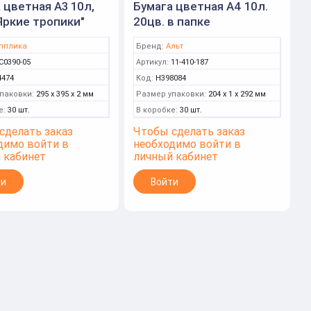
 цветная А3 10л,
Бумага цветная А4 10л.
Яркие тропики"
20цв. в папке
нная в папке
двусторонн. "ХОББИ
пплика
Бренд:
Альт
ка)
ТАЙМ" 2 вида (Альт)
С0390-05
Артикул:
11-410-187
4474
Код:
Н398084
паковки:
295 x 395 x 2 мм
Размер упаковки:
204 x 1 x 292 мм
е:
30 шт.
В коробке:
30 шт.
сделать заказ
Чтобы сделать заказ
димо войти в
необходимо войти в
 кабинет
личный кабинет
ти
Войти