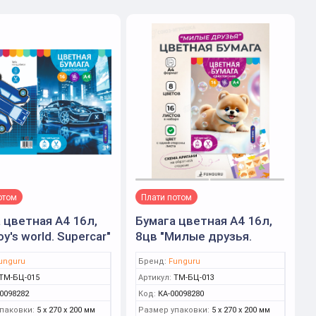
отом
Плати потом
 цветная А4 16л,
Бумага цветная А4 16л,
y's world. Supercar"
8цв "Милые друзья.
в (Funguru)
Шпиц" немелов (Funguru)
unguru
Бренд:
Funguru
ТМ-БЦ-015
Артикул:
ТМ-БЦ-013
0098282
Код:
КА-00098280
паковки:
5 x 270 x 200 мм
Размер упаковки:
5 x 270 x 200 мм