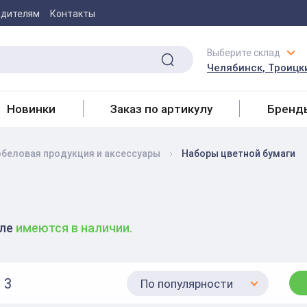
одителям
Контакты
Выберите склад
Челябинск, Троицки
Новинки
Заказ по артикулу
Бренд
беловая продукция и аксесcуары
Наборы цветной бумаги
еле
имеются в наличии.
3
По популярности