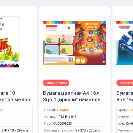
Плати потом
Плати п
ага 10
Бумага цветная А4 16л,
Бумага
ветов мелов
8цв "Циркачи" немелов
8цв "Bo
)
(Funguru)
немело
se
Бренд:
Funguru
Бренд:
F
Артикул:
ТМ-БЦ-016
Артикул:
Код:
КА-00098283
Код:
КА-0
:
210 x 10 x 297 мм
Размер упаковки:
5 x 270 x 200 мм
Размер у