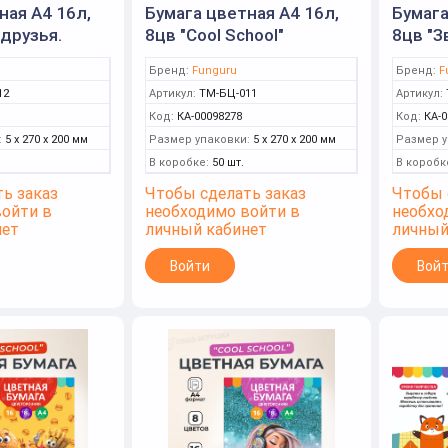
ная А4 16л,
Бумага цветная А4 16л,
Бумага
друзья.
8цв "Cool School"
8цв "З
емелов
немелов (Funguru)
двуст
Бренд:
Funguru
Бренд:
F
(Fungu
12
Артикул:
ТМ-БЦ-011
Артикул:
Код:
КА-00098278
Код:
КА-0
:
5 x 270 x 200 мм
Размер упаковки:
5 x 270 x 200 мм
Размер у
В коробке:
50 шт.
В коробк
ь заказ
Чтобы сделать заказ
Чтобы 
войти в
необходимо войти в
необхо
нет
личный кабинет
личный
Войти
Вой