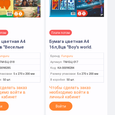
отом
Плати потом
 цветная А4
Бумага цветная А4
в "Веселые
16л,8цв "Boy's world.
та" немелов
Football" немелов
unguru
Бренд:
Funguru
ru)
(Funguru)
ТМ-БЦ-018
Артикул:
ТМ-БЦ-017
0098285
Код:
КА-00098284
паковки:
5 x 270 x 200 мм
Размер упаковки:
5 x 270 x 200 мм
е:
50 шт.
В коробке:
50 шт.
сделать заказ
Чтобы сделать заказ
димо войти в
необходимо войти в
 кабинет
личный кабинет
ти
Войти