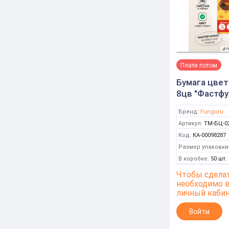
Плати потом
Бумага цвет
8цв "Фастфу
двусторонн
Бренд:
Funguru
(Funguru)
Артикул:
ТМ-БЦ-0
Код:
КА-00098287
Размер упаковки
В коробке:
50 шт.
Чтобы сделат
необходимо 
личный каби
Войти