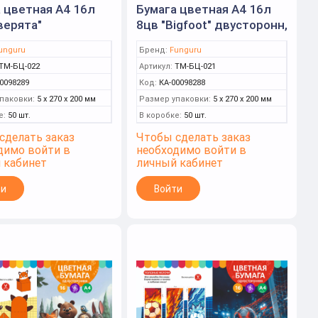
 цветная А4 16л
Бумага цветная А4 16л
верята"
8цв "Bigfoot" двусторонн,
оронн, немелов
немелов (Funguru)
unguru
Бренд:
Funguru
ru)
ТМ-БЦ-022
Артикул:
ТМ-БЦ-021
0098289
Код:
КА-00098288
паковки:
5 x 270 x 200 мм
Размер упаковки:
5 x 270 x 200 мм
е:
50 шт.
В коробке:
50 шт.
сделать заказ
Чтобы сделать заказ
димо войти в
необходимо войти в
 кабинет
личный кабинет
ти
Войти