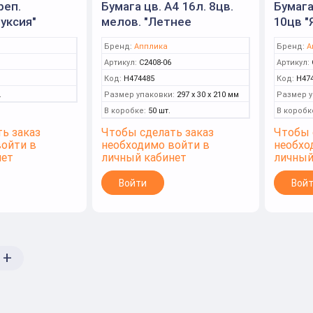
реп.
Бумага цв. А4 16л. 8цв.
Бумага
уксия"
мелов. "Летнее
10цв "
путешествие" (Апплика)
мелова
Бренд:
Апплика
Бренд:
А
(Аппли
Артикул:
С2408-06
Артикул:
Код:
Н474485
Код:
Н47
.
Размер упаковки:
297 x 30 x 210 мм
Размер у
В коробке:
50 шт.
В коробк
ь заказ
Чтобы сделать заказ
Чтобы 
войти в
необходимо войти в
необхо
нет
личный кабинет
личный
Войти
Вой
+