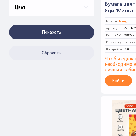
Бумага цвет
Россия
Цвет
8цв "Милые 
Микс
Кошечка" н
Бренд:
Funguru
(Funguru)
Артикул:
ТМ-БЦ-0
Код:
КА-00098279
Размер упаковки
В коробке:
50 шт.
Чтобы сделат
необходимо 
личный каби
Войти