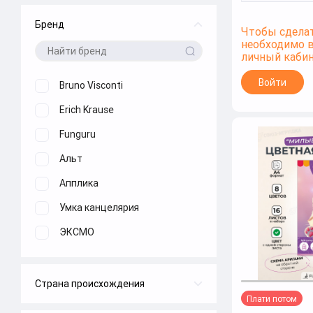
Бренд
Чтобы сделат
необходимо 
личный каби
Войти
Bruno Visconti
Erich Krause
Funguru
Альт
Апплика
Умка канцелярия
ЭКСМО
Страна происхождения
Плати потом
Китай