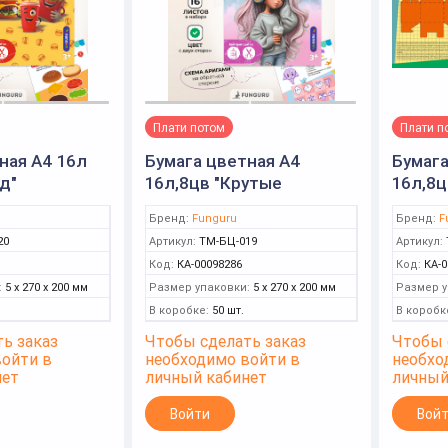
Плати потом
Плати п
ная А4 16л
Бумага цветная А4
Бумага
д"
16л,8цв "Крутые
16л,8ц
, немелов
девчонки"
зверя
Бренд:
Funguru
Бренд:
F
двусторонн,немелов
(Fungu
20
Артикул:
ТМ-БЦ-019
Артикул:
(Funguru)
Код:
КА-00098286
Код:
КА-0
:
5 x 270 x 200 мм
Размер упаковки:
5 x 270 x 200 мм
Размер у
В коробке:
50 шт.
В коробк
ь заказ
Чтобы сделать заказ
Чтобы 
войти в
необходимо войти в
необхо
нет
личный кабинет
личный
Войти
Вой