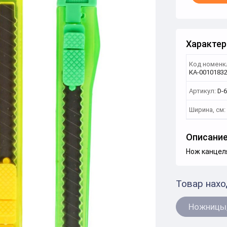
Характер
Код номенк
КА-0010183
Артикул:
D-
Ширина, см:
Описани
Нож канцеля
Товар нахо
Ножницы,