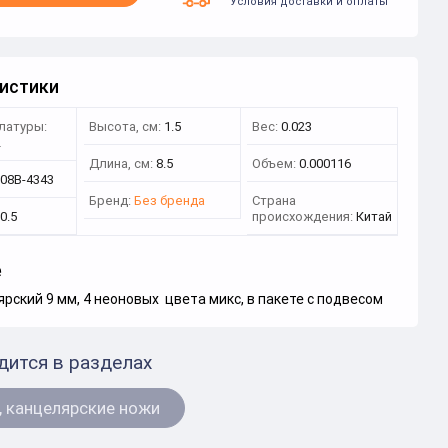
Условия доставки и оплаты
истики
латуры:
Высота, см:
1.5
Вес:
0.023
2
Длина, см:
8.5
Объем:
0.000116
608B-4343
Бренд:
Без бренда
Страна
0.5
происхождения:
Китай
е
рский 9 мм, 4 неоновых цвета микс, в пакете с подвесом
дится в разделах
 канцелярские ножи