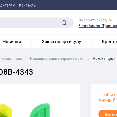
одителям
Контакты
Выберите склад
Челябинск, Троицки
Новинки
Заказ по артикулу
Бренд
 канцелярия
Ножницы, канцелярские ножи
Нож канцеляр
08B-4343
Чтобы с
личный 
Войти 