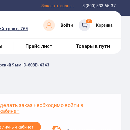
Заказать звонок
8 (800) 333-55-37
0
Войти
Корзина
й тракт, 76Б
ы
Прайс лист
Товары в пути
ский 9 мм. D-608B-4343
делать заказ необходимо войти в
кабинет
в личный кабинет