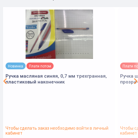
Новинка
Плати потом
Плати п
Ручка масляная синяя, 0,7 мм трехгранная,
Ручка ш
пластиковый наконечник
прозра
Чтобы сделать заказ необходимо войти в личный
Чтобы с
кабинет
кабинет