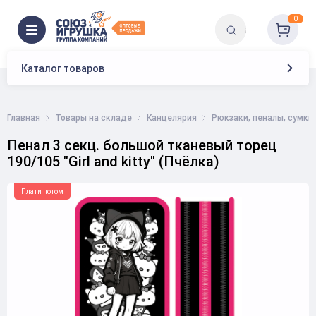
0
Каталог товаров
Главная
Товары на складе
Канцелярия
Рюкзаки, пеналы, сумки
Пенал 3 секц. большой тканевый торец
190/105 "Girl and kitty" (Пчёлка)
Плати потом