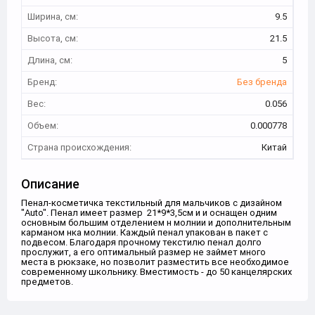
Ширина, см:
9.5
Высота, см:
21.5
Длина, см:
5
Бренд:
Без бренда
Вес:
0.056
Объем:
0.000778
Страна происхождения:
Китай
Описание
Пенал-косметичка текстильный для мальчиков с дизайном
"Auto". Пенал имеет размер 21*9*3,5см и и оснащен одним
основным большим отделением н молнии и дополнительным
карманом нка молнии. Каждый пенал упакован в пакет с
подвесом. Благодаря прочному текстилю пенал долго
прослужит, а его оптимальный размер не займет много
места в рюкзаке, но позволит разместить все необходимое
современному школьнику. Вместимость - до 50 канцелярских
предметов.