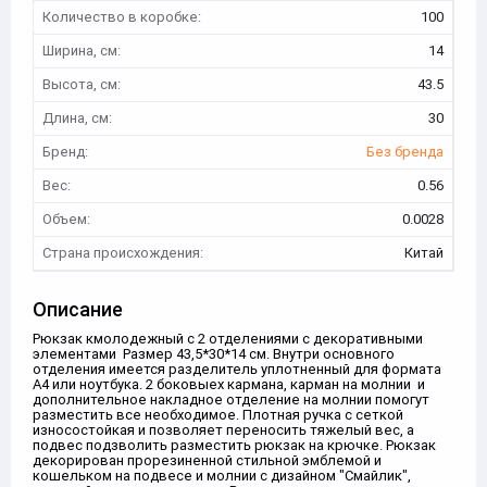
Количество в коробке:
100
Ширина, см:
14
Высота, см:
43.5
Длина, см:
30
Бренд:
Без бренда
Вес:
0.56
Объем:
0.0028
Страна происхождения:
Китай
Описание
Рюкзак кмолодежный с 2 отделениями с декоративными
элементами Размер 43,5*30*14 см. Внутри основного
отделения имеется разделитель уплотненный для формата
А4 или ноутбука. 2 боковыех кармана, карман на молнии и
дополнительное накладное отделение на молнии помогут
разместить все необходимое. Плотная ручка с сеткой
износостойкая и позволяет переносить тяжелый вес, а
подвес подзволить разместить рюкзак на крючке. Рюкзак
декорирован прорезиненной стильной эмблемой и
кошельком на подвесе и молнии с дизайном "Смайлик",