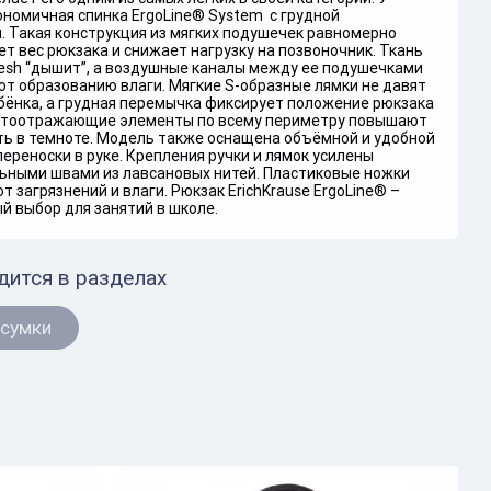
ономичная спинка ErgoLine® System с грудной
. Такая конструкция из мягких подушечек равномерно
т вес рюкзака и снижает нагрузку на позвоночник. Ткань
Mesh “дышит”, а воздушные каналы между ее подушечками
т образованию влаги. Мягкие S-образные лямки не давят
бёнка, а грудная перемычка фиксирует положение рюкзака
ветоотражающие элементы по всему периметру повышают
ть в темноте. Модель также оснащена объёмной и удобной
переноски в руке. Крепления ручки и лямок усилены
ьными швами из лавсановых нитей. Пластиковые ножки
 загрязнений и влаги. Рюкзак ErichKrause ErgoLine® –
й выбор для занятий в школе.
дится в разделах
 сумки