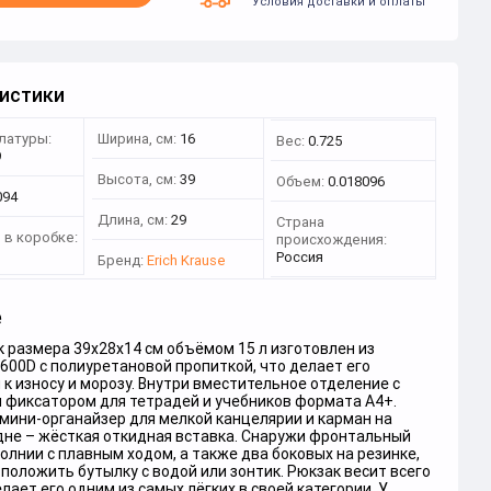
Условия доставки и оплаты
истики
латуры:
Ширина, см:
16
Вес:
0.725
9
Высота, см:
39
Объем:
0.018096
094
Длина, см:
29
Страна
 в коробке:
происхождения:
Россия
Бренд:
Erich Krause
е
 размера 39х28х14 см объёмом 15 л изготовлен из
600D с полиуретановой пропиткой, что делает его
к износу и морозу. Внутри вместительное отделение с
 фиксатором для тетрадей и учебников формата А4+.
мини-органайзер для мелкой канцелярии и карман на
дне – жёсткая откидная вставка. Снаружи фронтальный
олнии с плавным ходом, а также два боковых на резинке,
положить бутылку с водой или зонтик. Рюкзак весит всего
делает его одним из самых лёгких в своей категории. У