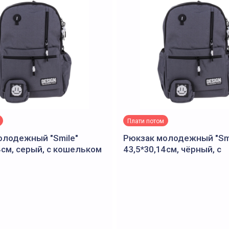
Плати потом
олодежный "Smile"
Рюкзак молодежный "Smi
4см, серый, с кошельком
43,5*30,14см, чёрный, с
кошельком D-608B-1505