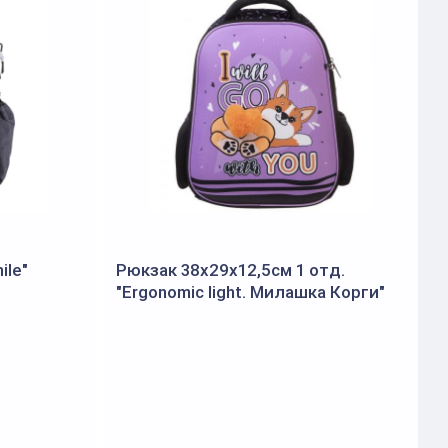
le"
Рюкзак 38х29х12,5см 1 отд.
Р
"Ergonomic light. Милашка Корги"
(
/ч
(Хатбер)