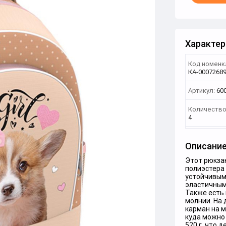
Характер
Код номенк
КА-0007268
Артикул:
60
Количество
4
Описани
Этот рюкзак
полиэстера 
устойчивым 
эластичным
Также есть 
молнии. На 
карман на м
куда можно 
520 г, что 