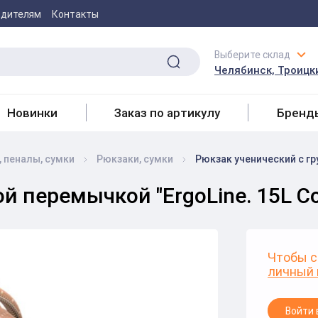
одителям
Контакты
Выберите склад
Челябинск, Троицки
Новинки
Заказ по артикулу
Бренд
 пеналы, сумки
Рюкзаки, сумки
Рюкзак ученический с гру
 перемычкой "ErgoLine. 15L Cor
Чтобы с
личный 
Войти 