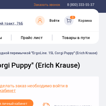
Заказать звонок
8 (800) 333-55-37
0
Войти
Корзина
й тракт, 76Б
ы
Прайс лист
Товары в пути
дной перемычкой "ErgoLine. 15L Corgi Puppy" (Erich Krause)
gi Puppy" (Erich Krause)
делать заказ необходимо войти в
кабинет
в личный кабинет