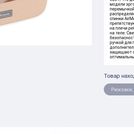
модели эрг
перемычкой
распределяе
спинки Air
препятствую
на плечи ре
на теле. С
безопаснос
ручкой для 
дополнител
защищают от
оптимальны
Товар нахо
Рюкзаки,