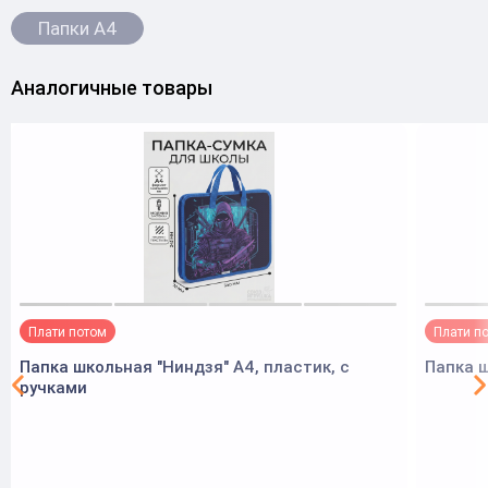
Папки А4
Аналогичные товары
Плати потом
Плати п
Папка школьная "Ниндзя" А4, пластик, с
Папка ш
ручками