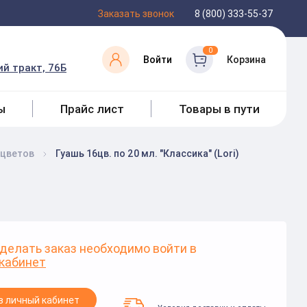
Заказать звонок
8 (800) 333-55-37
0
Войти
Корзина
й тракт, 76Б
ы
Прайс лист
Товары в пути
 цветов
Гуашь 16цв. по 20 мл. "Классика" (Lori)
делать заказ необходимо войти в
кабинет
в личный кабинет