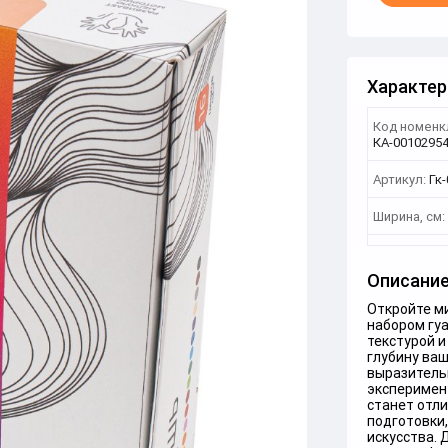
Характер
Код номенк
КА-0010295
Артикул:
Гк-
Ширина, см:
Описани
Откройте ми
набором гуа
текстурой 
глубину ваш
выразительн
эксперимен
станет отл
подготовки
искусства.