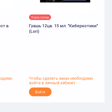
Плати потом
нот в
Гуашь 12цв. 15 мл. "Киберкотики"
(Lori)
ходимо
Чтобы сделать заказ необходимо
Ч
войти в личный кабинет
в
Войти