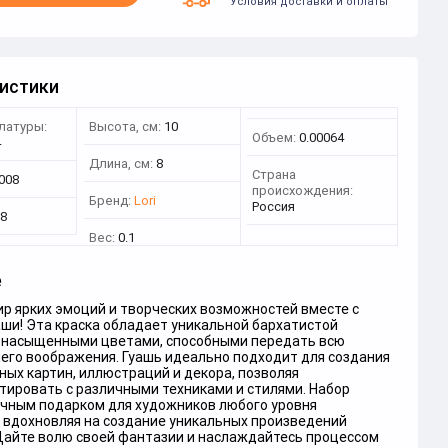
Условия доставки и оплаты
истики
латуры:
Высота, см:
10
Объем:
0.00064
4
Длина, см:
8
Страна
008
происхождения:
Бренд:
Lori
Россия
8
Вес:
0.1
е
р ярких эмоций и творческих возможностей вместе с
ши! Эта краска обладает уникальной бархатистой
и насыщенными цветами, способными передать всю
его воображения. Гуашь идеально подходит для создания
ых картин, иллюстраций и декора, позволяя
тировать с различными техниками и стилями. Набор
ичным подарком для художников любого уровня
, вдохновляя на создание уникальных произведений
 Дайте волю своей фантазии и наслаждайтесь процессом