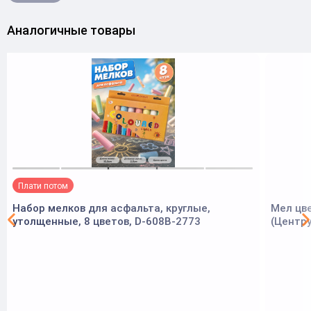
Аналогичные товары
Плати потом
Набор мелков для асфальта, круглые,
Мел цве
утолщенные, 8 цветов, D-608B-2773
(Центр