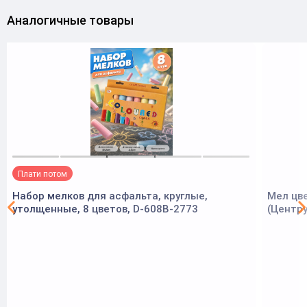
Аналогичные товары
Плати потом
Набор мелков для асфальта, круглые,
Мел цве
утолщенные, 8 цветов, D-608B-2773
(Центр