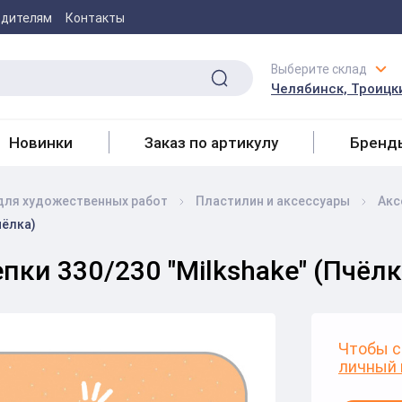
одителям
Контакты
Выберите склад
Челябинск, Троицки
Новинки
Заказ по артикулу
Бренд
для художественных работ
Пластилин и аксессуары
Акс
чёлка)
ки 330/230 "Milkshake" (Пчёлк
Чтобы с
личный 