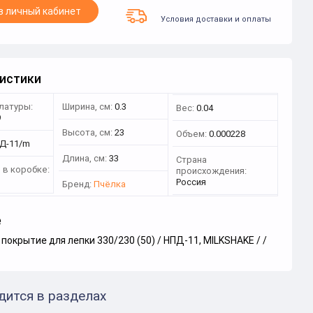
в личный кабинет
Условия доставки и оплаты
истики
латуры:
Ширина, см:
0.3
Вес:
0.04
9
Высота, см:
23
Объем:
0.000228
Д-11/m
Длина, см:
33
Страна
 в коробке:
происхождения:
Россия
Бренд:
Пчёлка
е
покрытие для лепки 330/230 (50) / НПД-11, MILKSHAKE / /
дится в разделах