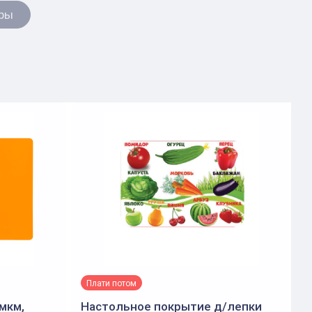
ры
Плати потом
мкм,
Настольное покрытие д/лепки