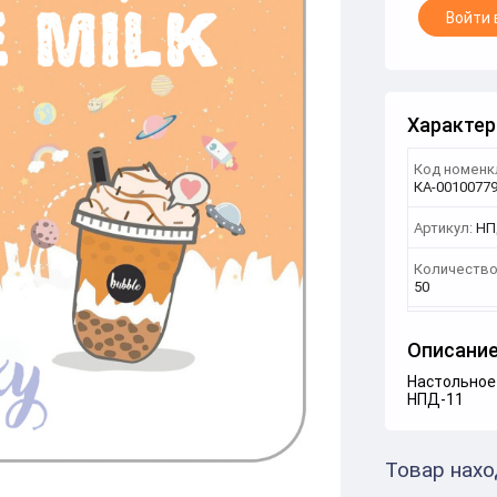
Войти 
Характер
Код номенк
КА-0010077
Артикул:
НП
Количество
50
Описани
Настольное 
НПД-11
Товар нахо