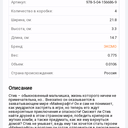
Артикул:
978-5-04-156686-9
Количество в коробке:
4
Ширина, см:
21.8
Высота, см:
3.3
Длина, см:
14.7
Бренд:
ЭКСМО
Вес:
0.775
Объем:
0.0106
Страна происхождения:
Россия
Описание
Стив – обыкновенный мальчишка, жизнь которого ничем не
примечательна, но… Внезапно он оказывается в
захватывающем мире «Майнкрафт»! Он и сам не понимает,
как умудрился застрять в игре, но теперь его ждут
невероятные приключения и опасности! Сможет ли Стив
найти друзей в этом странном мире, победить криперов и
жутких зомби, а также придумать, как же ему вернуться
домой? Стив не унывает, ведь ему так хочется стать героем
«Майнкрафта» и поэтому он готов отправиться в рискованное