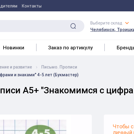
одителям
Контакты
Выберите склад
Челябинск, Троицки
Новинки
Заказ по артикулу
Бренд
ение и развитие
Письмо. Прописи
рами и знаками" 4-5 лет (Букмастер)
иси А5+ "Знакомимся с цифрам
Чтобы с
личный 