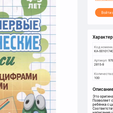
Войти 
Характер
Код номенк
КА-0010174
Артикул:
978
2815-8
Количество
100
Описани
Это оригина
Позволяет 
ребёнка с 
Соответств
написания ц