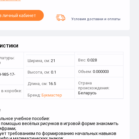
в личный кабинет
Условия доставки и оплаты
истики
латуры:
Вес:
0.028
Ширина, см:
21
0
Объем:
0.000003
Высота, см:
0.1
-985-17-
Страна
Длина, см:
16.5
происхождения:
 в коробке:
Беларусь
Бренд:
Букмастер
е
льное учебное пособие:
с помощью весёлых рисунков в игровой форме знакомить
цифрами;
ует требованиям по формированию начальных навыков
ифр и математических знаков;