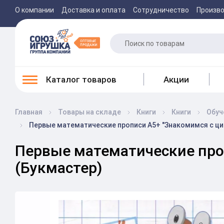
О компании
Доставка и оплата
Сотрудничество
Произв
Каталог товаров
Акции
Главная
Товары на складе
Книги
Книги
Обуч
Первые математические прописи А5+ "Знакомимся с циф
Первые математические проп
(Букмастер)