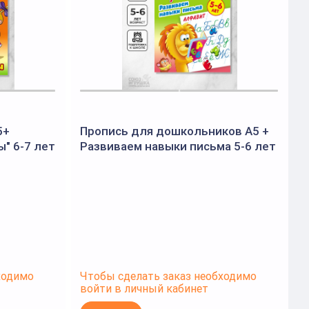
5+
Пропись для дошкольников А5 +
П
" 6-7 лет
Развиваем навыки письма 5-6 лет
"Алфавит" (Букмастер)
т
ходимо
Чтобы сделать заказ необходимо
Ч
войти в личный кабинет
в