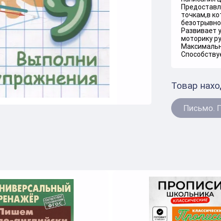
Предоставл
точкам,в к
безотрывно
Развивает у
моторику ру
Максимальн
Способствуе
Товар нахо
Письмо. 