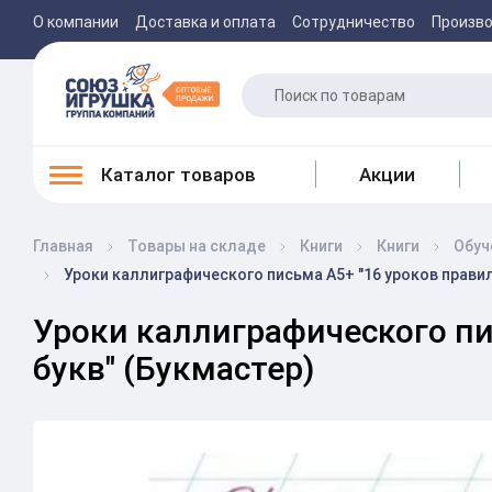
О компании
Доставка и оплата
Сотрудничество
Произв
Каталог товаров
Акции
Главная
Товары на складе
Книги
Книги
Обуч
Уроки каллиграфического письма А5+ "16 уроков правил
Уроки каллиграфического пи
букв" (Букмастер)