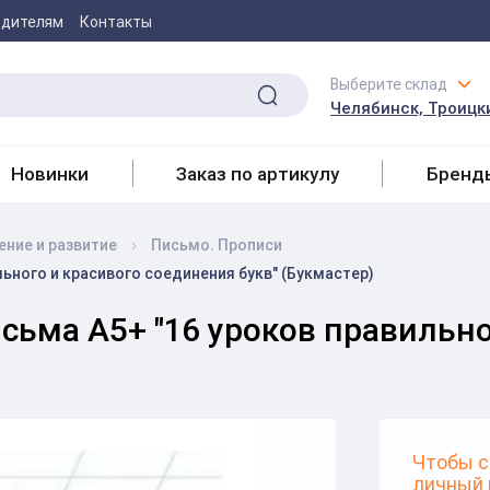
одителям
Контакты
Выберите склад
Челябинск, Троицки
Новинки
Заказ по артикулу
Бренд
ение и развитие
Письмо. Прописи
ьного и красивого соединения букв" (Букмастер)
сьма А5+ "16 уроков правильно
Чтобы с
личный 