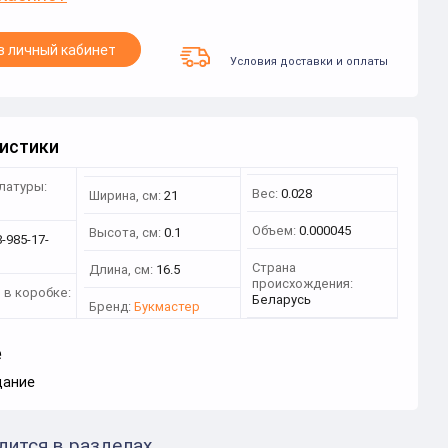
в личный кабинет
Условия доставки и оплаты
истики
латуры:
Вес:
0.028
Ширина, см:
21
1
Объем:
0.000045
Высота, см:
0.1
-985-17-
Страна
Длина, см:
16.5
происхождения:
 в коробке:
Беларусь
Бренд:
Букмастер
е
дание
дится в разделах