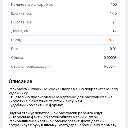
Количество в коробке:
100
Ширина, см:
14.5
Высота, см:
21
Длина, см:
0.2
Бренд:
Умка
Вес:
0.01
Объем:
0.00003
Страна происхождения:
Россия
Описание
Раскраска «Ягуар» ТМ «УМка» непременно понравится юному
художнику:
- тщательно прорисованные картинки для раскрашивания
- короткие сюжетные тексты к рисункам
- удобный компактный формат
Внутри этой увлекательной раскраски ребёнка ждут
интересные факты об автомобилях марки «Ягуар».
Раскрашивание картинок разнообразит досуг детей и
потренирует руку к письму. Благодаря небольшому формату