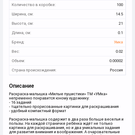
Количество в коробке:
100
Ширина, см:
14.5
Высота, см:
21
Длина, см:
0.1
Бренд:
Умка
Вес:
0.02
Объем:
0.00002
Страна происхождения:
Россия
Описание
Раскраска-малышка «Милые пушистики» ТМ «УМка»
непременно понравится юному художнику:
- 16 заданий
- тщательно прорисованные картинки для раскрашивания
- удобный компактный формат
Раскраска-малышка содержит в два раза больше веселья и
пользы. На каждой страничке ребёнка ждёт не только
картинка для раскрашивания, но и два уникальных задания
для развития внимания и воображения. А очаровательные