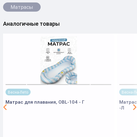
Матрасы
Аналогичные товары
Весна-Лето
Весна-Л
Матрас для плавания, OBL-104 - Г
Матрас 
-Л